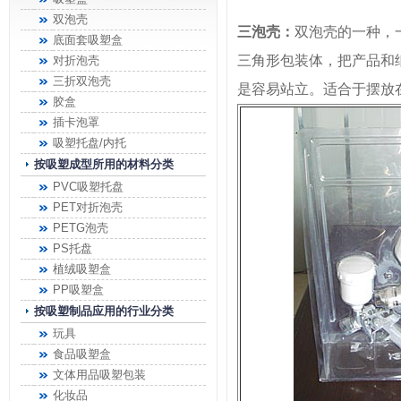
双泡壳
三泡壳：
双泡壳的一种，
底面套吸塑盒
三角形包装体，把产品和
对折泡壳
三折双泡壳
是容易站立。适合于摆放
胶盒
插卡泡罩
吸塑托盘/内托
按吸塑成型所用的材料分类
PVC吸塑托盘
PET对折泡壳
PETG泡壳
PS托盘
植绒吸塑盒
PP吸塑盒
按吸塑制品应用的行业分类
玩具
食品吸塑盒
文体用品吸塑包装
化妆品