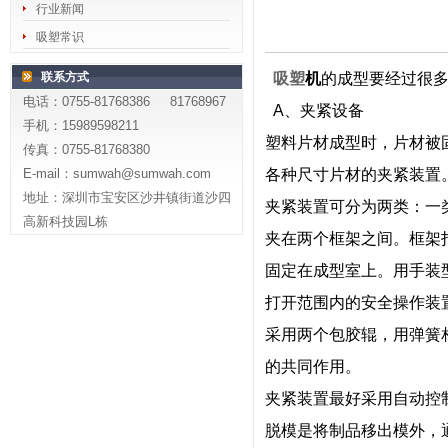
行业新闻
吸塑常识
联系方式
吸塑
机
的成型要经过很
电话：0755-81768386 81768967
A、夹紧设备
手机：15989598211
塑料片材成型时，片材被
传真：0755-81768380
E-mail：sumwah@sumwah.com
各种尺寸片材的夹紧装置
地址：深圳市宝安区沙井镇街道沙四
夹紧装置可分为两类：一
高新科技园L栋
夹在两个框架之间。框架
固定在成型室上。用手装
打开范围内的安全操作装
采用两个包胶辊，用弹簧
的共同作用。
夹紧装置最好采用自动控
脱模是将制品移出模外，