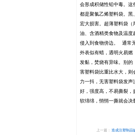
会形成积储性铅中毒。这
都是聚氯乙烯塑料袋。黑
宏大损害。超薄塑料袋（
油、含酒精类食物及温度
侵入到食物傍边。
通常无
外表似有蜡，遇明火易燃
发黏，焚烧有异味。别的
害塑料袋比重比水大，则
力一抖，无害塑料袋发声
好，强度高，不易撕裂，
软绵绵，悄悄一撕就会决
上一篇：
造成注塑制品