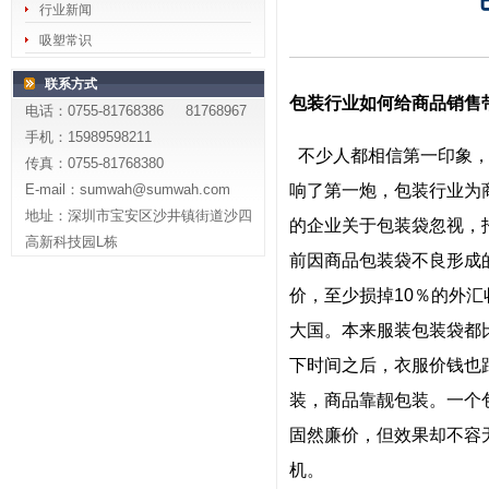
行业新闻
吸塑常识
联系方式
包装行业如何给商品销售带
电话：0755-81768386 81768967
手机：15989598211
不少人都相信第一印象，
传真：0755-81768380
E-mail：sumwah@sumwah.com
响了第一炮，包装行业为
地址：深圳市宝安区沙井镇街道沙四
的企业关于包装袋忽视，
高新科技园L栋
前因商品包装袋不良形成的
价，至少损掉10％的外汇
大国。本来服装包装袋都
下时间之后，衣服价钱也
装，商品靠靓包装。一个
固然廉价，但效果却不容
机。