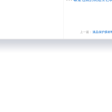
岩田自动喷枪
uv无极电
上一篇：
液晶保护膜材