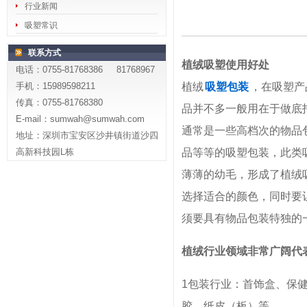
行业新闻
吸塑常识
联系方式
植绒吸塑
使用好处
电话：0755-81768386 81768967
手机：15989598211
植绒
吸塑包装
，在吸塑产
传真：0755-81768380
品并不多一般用在于做底
E-mail：sumwah@sumwah.com
通常是一些高档次的物品
地址：深圳市宝安区沙井镇街道沙四
高新科技园L栋
品等等的吸塑包装，此类
薄薄的幼毛，形成了植绒
选择适合的颜色，同时要
须要具有物品包装特独的
植绒行业领域非常广阔
代
1包装行业：首饰盒、保
胶、纸皮（板）等。